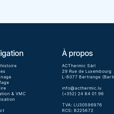
igation
À propos
histoire
ACThermic Sàrl

ces
29 Rue de Luxembourg

nnage
L-8077 Bertrange (Bartr
fage
ire
info@acthermic.lu

lation & VMC
(+352) 24 84 01 96

isation
TVA: LU30596976

ct
RCS: B225672